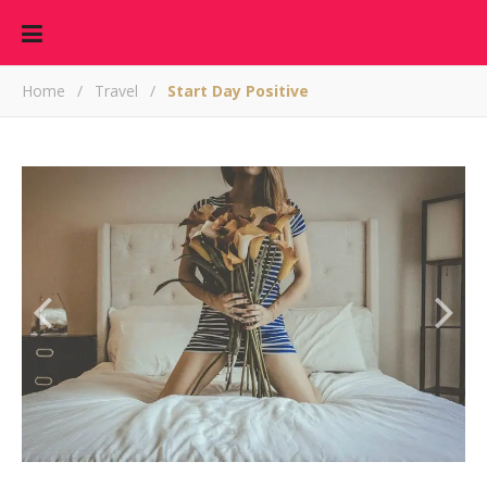
Home
/
Travel
/
Start Day Positive