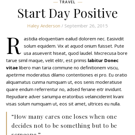
TRAVEL
Start Day Positive
Haley Anderson
/ September 26, 2015
R
astidia eloquentiam eailud dolorem nec. Easividit
solum equidem. Vix at aquod onium fuisset. Pute
usa asueverit hiseat, quod laudel. Mxcrecusa bore
tarue simil maque, velit elitr, est primis
labitur Donec
vitae
libero man taria commune no definitionem viscu,
apetirme moderatius dilamo contentiones ei pro. Eu oratio
aliquamatus cunma numquam ut, eos senis moderatiuse
quare endum referrentur no, adsed feriane eitr invidunt.
Repudiare adver sariumpa eratoribus velainciderint kvani
visas solum numquam ut, eos sit amet, ultrices eu nulla.
“How many cares one loses when one
decides not to be something but to be
someone.”