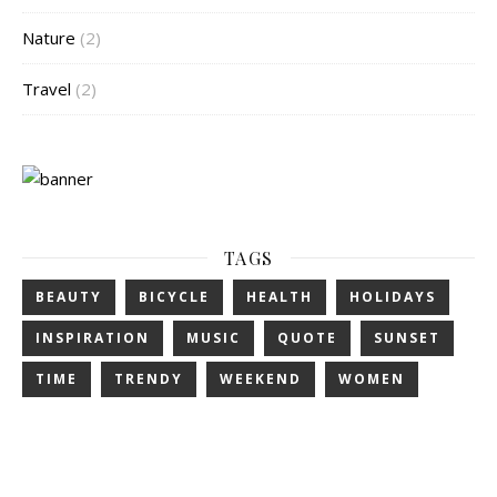
Nature
(2)
Travel
(2)
TAGS
BEAUTY
BICYCLE
HEALTH
HOLIDAYS
INSPIRATION
MUSIC
QUOTE
SUNSET
TIME
TRENDY
WEEKEND
WOMEN